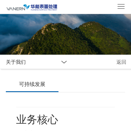
首
页
关
于
新
我
闻
合
们
资
作
应
关于我们
返回
讯
伙
用
产
可持续发展
伴
与
品
创
中
新
心
业务核心