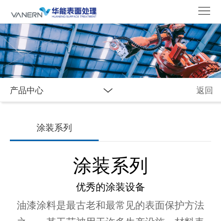
首
页
关
于
新
我
闻
合
产品中心
返回
们
资
作
应
讯
伙
用
产
涂装系列
伴
与
品
涂装系列
创
中
优秀的涂装设备
新
心
油漆涂料是最古老和最常见的表面保护方法