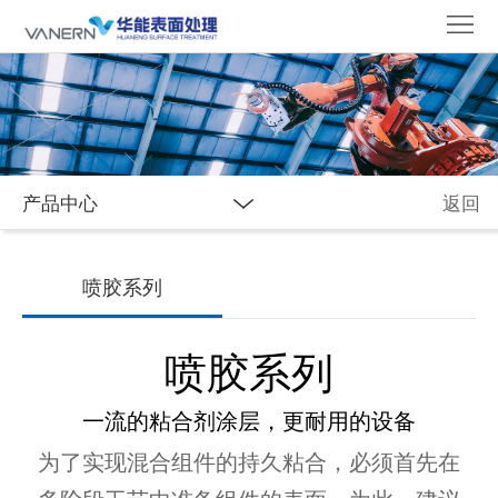
首
页
关
于
新
我
闻
合
产品中心
返回
们
资
作
应
讯
伙
用
产
喷胶系列
伴
与
品
喷胶系列
创
中
一流的粘合剂涂层，更耐用的设备
新
心
为了实现混合组件的持久粘合，必须首先在