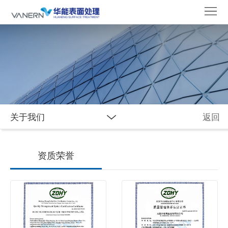
首
页
关
于
新
我
闻
合
们
资
作
应
关于我们
返回
讯
伙
用
产
伴
与
品
资质荣誉
创
中
新
心