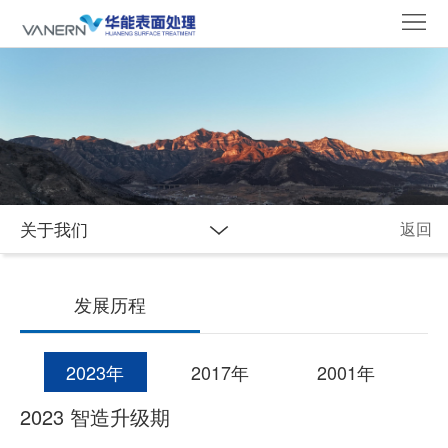
首
页
关
于
新
我
闻
合
们
资
作
应
关于我们
返回
讯
伙
用
产
伴
与
品
发展历程
创
中
2023年
2017年
2001年
新
心
2023 智造升级期